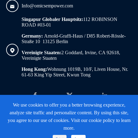
Info@omicsempower.com

Singapur Globaler Hauptsitz:
112 ROBINSON
ROAD #03-01
Germany:
Arnold-Graffi-Haus / D85 Robert-Rössle-
Straße 10 13125 Berlin

Vereinigte Staaten:
2 Goddard, Irvine, CA 92618,
Vereinigte Staaten
Hong Kong:
Wohnung 1019B, 10/F, Liven House, Nr.
61-63 King Yip Street, Kwun Tong

We use cookies to offer you a better browsing experience,
FOOTER_COPY ©
Omics Empower
ALL_RIGHTS.
analyze site traffic and personalize content. By using this site,
Sitemap
|
Datenschutz richtlinie
you agree to our use of cookies. Visit our cookie policy to learn
more.