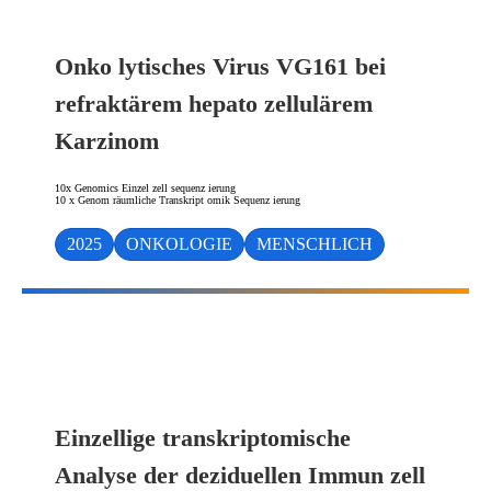
Onko lytisches Virus VG161 bei
refraktärem hepato zellulärem
Karzinom
10x Genomics Einzel zell sequenz ierung
10 x Genom räumliche Transkript omik Sequenz ierung
2025
ONKOLOGIE
MENSCHLICH
Einzellige transkriptomische
Analyse der deziduellen Immun zell