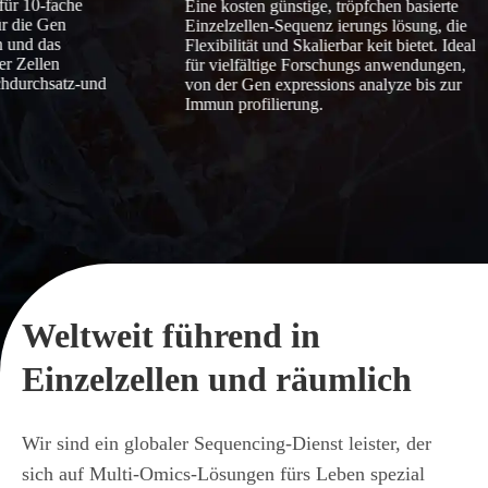
 für 10-fache
Eine kosten günstige, tröpfchen basierte
r die Gen
Einzelzellen-Sequenz ierungs lösung, die
n und das
Flexibilität und Skalierbar keit bietet. Ideal
er Zellen
für vielfältige Forschungs anwendungen,
chdurchsatz-und
von der Gen expressions analyze bis zur
Immun profilierung.
Weltweit führend in
Einzelzellen und räumlich
Wir sind ein globaler Sequencing-Dienst leister, der
sich auf Multi-Omics-Lösungen fürs Leben spezial